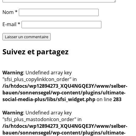
Nom
*
E-mail
*
Suivez et partagez
Warning
: Undefined array key
"sfsi_plus_copylinkIcon_order" in
/is/htdocs/wp12894273_XQU4NGQE3Y/www/selber-
bauen/sonnensegel/wp-content/plugins/ultimate-
social-media-plus/libs/sfsi_widget.php
on line
283
Warning
: Undefined array key
"sfsi_plus_mastodonIcon_order" in
/is/htdocs/wp12894273_XQU4NGQE3Y/www/selber-
bauen/sonnensegel/wp-content/plugins/ultimate-