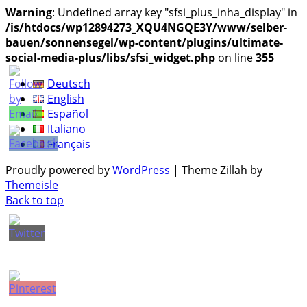
Warning
: Undefined array key "sfsi_plus_inha_display" in
/is/htdocs/wp12894273_XQU4NGQE3Y/www/selber-
bauen/sonnensegel/wp-content/plugins/ultimate-
social-media-plus/libs/sfsi_widget.php
on line
355
Deutsch
English
Español
Italiano
Français
Proudly powered by
WordPress
|
Theme Zillah by
Themeisle
Back to top